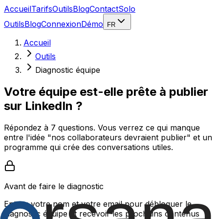
Accueil
Tarifs
Outils
Blog
Contact
Solo
Outils
Blog
Connexion
Démo
FR
Accueil
Outils
Diagnostic équipe
Votre équipe est-elle prête à publier
sur LinkedIn ?
Répondez à 7 questions. Vous verrez ce qui manque
entre l'idée "nos collaborateurs devraient publier" et un
programme qui crée des conversations utiles.
Avant de faire le diagnostic
Entrez votre nom et votre email pour débloquer le
diagnostic équipe et recevoir les prochains contenus